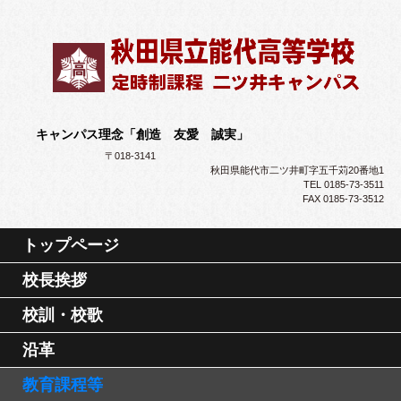
キャンパス理念「創造 友愛 誠実」
〒018-3141
秋田県能代市二ツ井町字五千苅20番地1
TEL 0185-73-3511
FAX 0185-73-3512
トップページ
校長挨拶
校訓・校歌
沿革
教育課程等